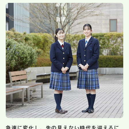
帰国生受験情報
説明会・イベント情報
よみもの
学校からのお知らせ
学校HP最新情報
特集
NettyLandかわら版
急速に変化し、先の見えない時代を迎えるに