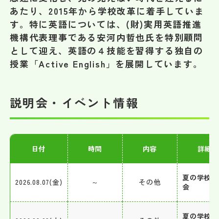
その他
あたり、2015年から学校改革に着手していま
す。特に英語については、(財)実用英語推進
お問い合わせ
機構代表理事である安河内哲也氏を特別顧問
として迎え、英語の４技能を習得する独自の
授業「Active English」を展開しています。
個人情報保護方針
サイトマップ
説明会・イベント情報
運営会社
日付
時間
内容
詳細
夏の学校見
2026.08.07(金)
～
その他
会
夏の学校見