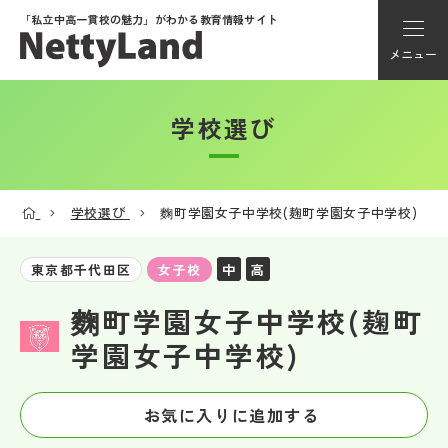
「私立中高一貫校の魅力」が
わかる教育情報サイト
メニュー
学校選び
アカウント登録
Myページ
学校選び
麴町学園女子中学校(麹町学園女子中学校)
メニュー
中
高
東京都千代田区
女子校
学校選び
麴町学園女子中学校(麹町
学園女子中学校)
学校動画
お気に入りに追加する
私学探検隊