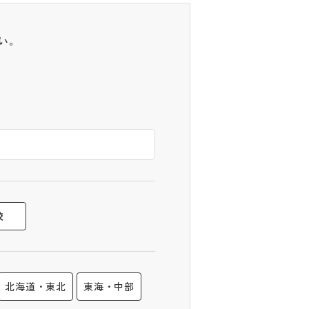
い。
校
北海道・東北
東海・中部