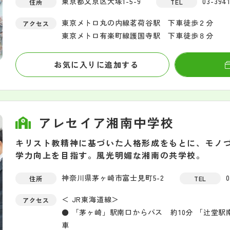
東京都文京区大塚1-5-9
03-3941
住所
TEL
東京メトロ丸の内線茗荷谷駅 下車徒歩２分
アクセス
東京メトロ有楽町線護国寺駅 下車徒歩８分
お気に入りに追加する
アレセイア湘南中学校
キリスト教精神に基づいた人格形成をもとに、モノづ
学力向上を目指す。風光明媚な湘南の共学校。
神奈川県茅ヶ崎市富士見町5-2
0
住所
TEL
＜ JR東海道線＞
アクセス
● 「茅ヶ崎」駅南口からバス 約10分 「辻堂駅
車