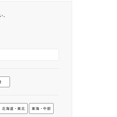
い。
校
北海道・東北
東海・中部