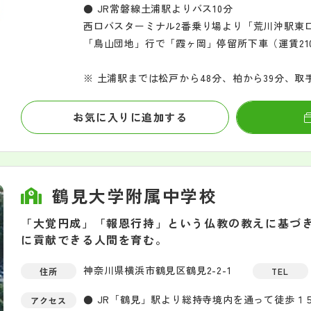
● JR常磐線土浦駅よりバス10分
西口バスターミナル2番乗り場より「荒川沖駅東
「鳥山団地」行で「霞ヶ岡」停留所下車（運賃21
※ 土浦駅までは松戸から48分、柏から39分、取手
お気に入りに追加する
鶴見大学附属中学校
「大覚円成」「報恩行持」という仏教の教えに基づ
に貢献できる人間を育む。
神奈川県横浜市鶴見区鶴見2-2-1
住所
TEL
● JR「鶴見」駅より総持寺境内を通って徒歩１
アクセス