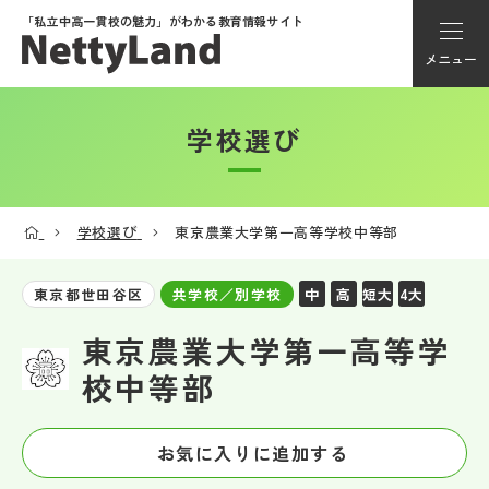
「私立中高一貫校の魅力」が
わかる教育情報サイト
メニュー
学校選び
アカウント登録
Myページ
学校選び
東京農業大学第一高等学校中等部
メニュー
中
高
短大
4大
東京都世田谷区
共学校／別学校
学校選び
東京農業大学第一高等学
校中等部
学校動画
お気に入りに追加する
私学探検隊