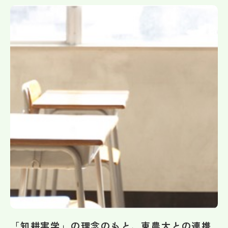
帰国生受験情報
説明会・イベント情報
よみもの
学校からのお知らせ
学校HP最新情報
特集
NettyLandかわら版
「知耕実学」の理念のもと、東農大との連携