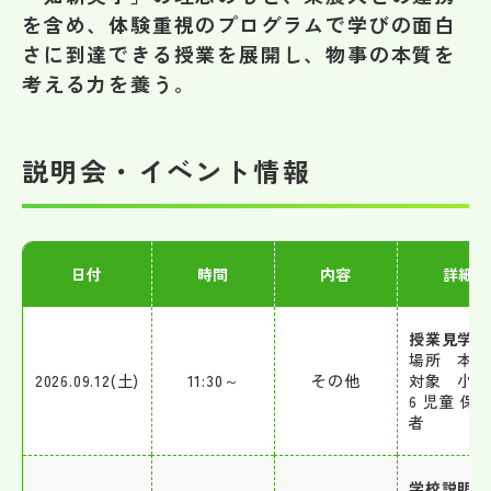
その他
を含め、体験重視のプログラムで学びの面白
さに到達できる授業を展開し、物事の本質を
お問い合わせ
考える力を養う。
個人情報保護方針
説明会・イベント情報
サイトマップ
日付
時間
内容
詳細
運営会社
授業見学日
場所 本校
2026.09.12(土)
11:30～
その他
対象 小5
6 児童 保
者
学校説明会