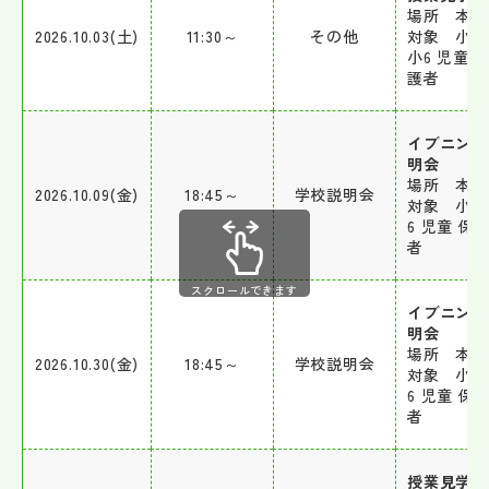
場所 本校
2026.10.03(土)
11:30～
その他
対象 小4
小6 児童 
護者
イブニング
明会
場所 本校
2026.10.09(金)
18:45～
学校説明会
対象 小5
6 児童 保
者
スクロールできます
イブニング
明会
場所 本校
2026.10.30(金)
18:45～
学校説明会
対象 小5
6 児童 保
者
授業見学日