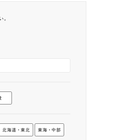
い。
校
北海道・東北
東海・中部