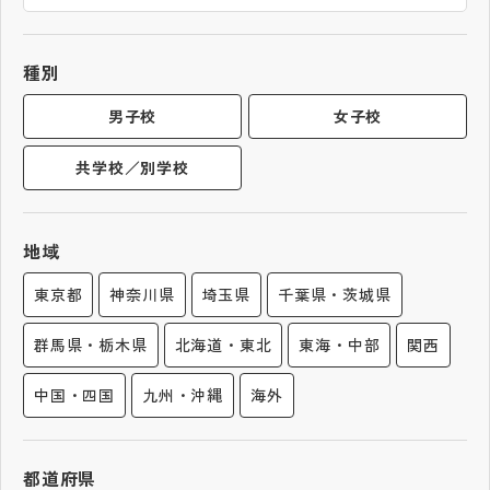
帰国生受験情報
種別
説明会・イベント情報
男子校
女子校
共学校／別学校
よみもの
学校からのお知らせ
地域
東京都
神奈川県
埼玉県
千葉県・茨城県
学校HP最新情報
群馬県・栃木県
北海道・東北
東海・中部
関西
特集
中国・四国
九州・沖縄
海外
NettyLandかわら版
都道府県