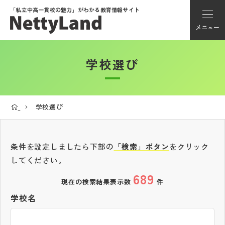
「私立中高一貫校の魅力」が
わかる教育情報サイト
メニュー
学校選び
アカウント登録
Myページ
学校選び
メニュー
学校選び
条件を設定しましたら下部の
「検索」ボタン
をクリック
してください。
689
学校動画
現在の検索結果表示数
件
学校名
私学探検隊