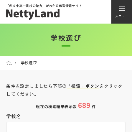
「私立中高一貫校の魅力」が
わかる教育情報サイト
メニュー
学校選び
アカウント登録
Myページ
学校選び
メニュー
学校選び
条件を設定しましたら下部の
「検索」ボタン
をクリック
してください。
689
学校動画
現在の検索結果表示数
件
学校名
私学探検隊