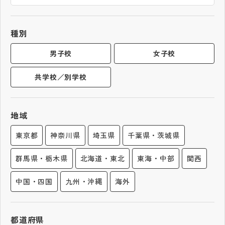
帰国生受験情報
種別
説明会・イベント情報
男子校
女子校
共学校／別学校
よみもの
学校からのお知らせ
地域
東京都
神奈川県
埼玉県
千葉県・茨城県
学校HP最新情報
群馬県・栃木県
北海道・東北
東海・中部
関西
特集
中国・四国
九州・沖縄
海外
NettyLandかわら版
都道府県