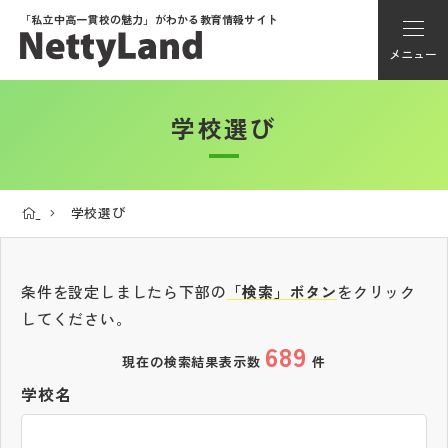
「私立中高一貫校の魅力」が
わかる教育情報サイト
メニュー
学校選び
アカウント登録
Myページ
学校選び
メニュー
学校選び
条件を設定しましたら下部の
「検索」ボタン
をクリック
してください。
689
学校動画
現在の検索結果表示数
件
学校名
私学探検隊