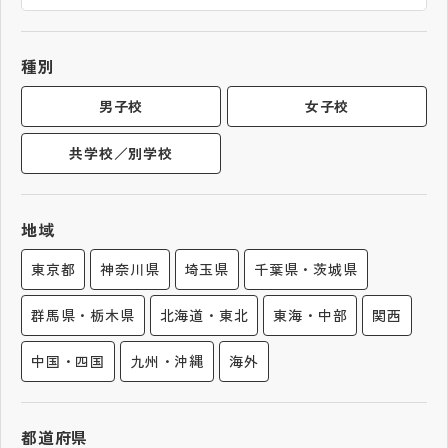
帰国生受験情報
種別
説明会・イベント情報
男子校
女子校
共学校／別学校
よみもの
学校からのお知らせ
地域
東京都
神奈川県
埼玉県
千葉県・茨城県
学校HP最新情報
群馬県・栃木県
北海道・東北
東海・中部
関西
特集
中国・四国
九州・沖縄
海外
NettyLandかわら版
都道府県