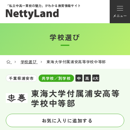
「私立中高一貫校の魅力」が
わかる教育情報サイト
メニュー
学校選び
アカウント登録
Myページ
学校選び
東海大学付属浦安高等学校中等部
メニュー
中
高
4大
千葉県浦安市
共学校／別学校
学校選び
東海大学付属浦安高等
学校中等部
学校動画
お気に入りに追加する
私学探検隊