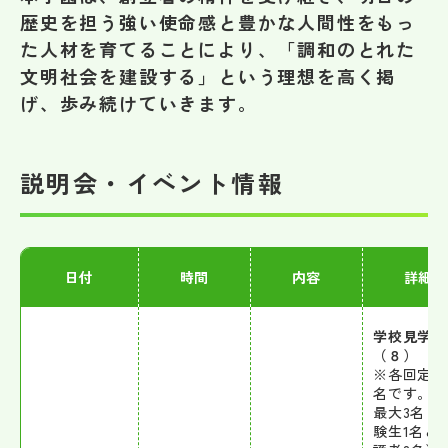
その他
歴史を担う強い使命感と豊かな人間性をもっ
た人材を育てることにより、「調和のとれた
お問い合わせ
文明社会を建設する」という理想を高く掲
げ、歩み続けていきます。
個人情報保護方針
説明会・イベント情報
サイトマップ
運営会社
日付
時間
内容
詳細
学校見学会
（８）
※各回定員
名です。1
最大3名（
験生1名と