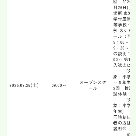
回 2026年
月26日(土)
場所 東海
学付属浦安
等学校・中
部 スケジ
ール（予定
9：00～ 
9：20～ 
の説明 10
00～ 第1
入試のヒン
[対
象：小学校
オープンスク
～６年生] 
2026.09.26(土)
09:00～
ール
2回 推薦
試体験
[対
象：小学校
年生
同時刻に保
者の方は学
説明会
※推