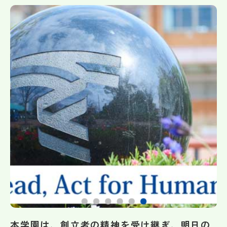
帰国生受験情報
説明会・イベント情報
よみもの
学校からのお知らせ
学校HP最新情報
特集
NettyLandかわら版
本学園は、創立者の精神を受け継ぎ、明日の