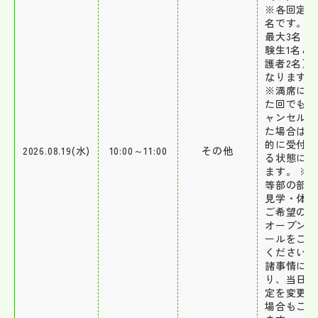
※各回定員
名です。1
最大3名（
験生1名と
護者2名）
なります。
※満席にな
た回でも、
ャンセルが
た場合は自
的に受付で
2026.08.19(水)
10:00～11:00
その他
る状態にな
ます。 ※
等部の部活
見学・体験
ご希望の方
オープンス
ールをご利
ください。
諸事情によ
り、当日の
定を変更す
場合もござ