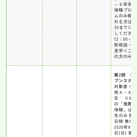
～６年生] 
体験プログ
ムのみ参加
れる方は1
30までに
しください
12：00～ 
別相談・施
見学＜ご希
の方のみ＞
第2回 オ
プンスクー
対象者 小
校４～６年
生 ※9/2
の「推薦入
体験」は６
生のみ 開
日時 第1
2026年8月2
日(日) 第2