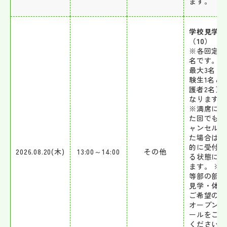
ます。
学校見学会
（10）
※各回定員
名です。1
最大3名（
験生1名と
護者2名）
なります。
※満席にな
た回でも、
ャンセルが
た場合は自
的に受付で
2026.08.20(木)
13:00～14:00
その他
る状態にな
ます。 ※
等部の部活
見学・体験
ご希望の方
オープンス
ールをご利
ください。