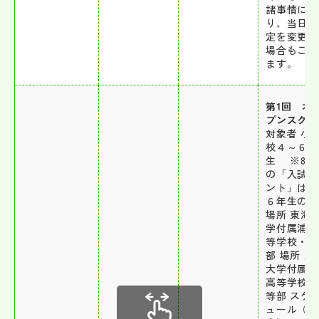
諸事情によ
り、当日の
定を変更す
場合もござ
ます。
第1回 オ
プンスクー
対象者 小
校４～６年
生 ※8/2
の「入試の
ント」は５
６年生のみ
場所 東海
学付属浦安
等学校・中
部 場所 東
大学付属浦
高等学校・
等部 スケ
ュール（予