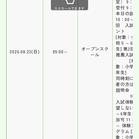
定） 9：0
受付 9：2
スクロールできます
本日の説明
10：00～ 
回 入試の
ン
[対象：小
校５～６年
オープンスク
生] 第2
2026.08.23(日)
09:00～
ール
推薦入試体
[対
象：小学校
年生
同時刻に保
者の方は学
説明会
※推
入試体験を
望しない小
～6年生も
加可 11：0
～ 体験プ
グラム [対
象：小学校