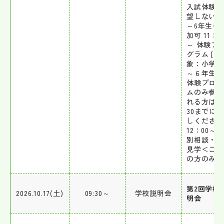
入試体験を
望しない小
～6年生も
加可 11：0
～ 体験プ
グラム [対
象：小学校
～６年生] 
体験プログ
ムのみ参加
れる方は1
30までに
しください
12：00～ 
別相談・施
見学＜ご希
の方のみ＞
第2回学校
2026.10.17(土)
09:30～
学校説明会
明会