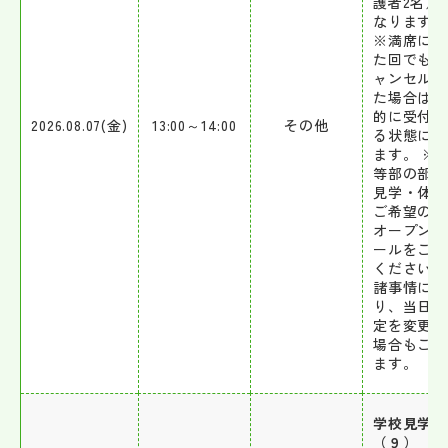
護者2名）
なります。
※満席にな
た回でも、
ャンセルが
た場合は自
的に受付で
2026.08.07(金)
13:00～14:00
その他
る状態にな
ます。 ※
等部の部活
見学・体験
ご希望の方
オープンス
ールをご利
ください。
諸事情によ
り、当日の
定を変更す
場合もござ
ます。
学校見学会
（９）