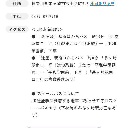
住所
神奈川県茅ヶ崎市富士見町5-2
地図を見る
TEL
0467-87-7760
アクセス
＜ JR東海道線＞
● 「茅ヶ崎」駅南口からバス 約10分 「辻堂
駅南口」行（辻02または辻13系統）→「平和
学園前」下車
● 「辻堂」駅南口からバス 約8分 「茅ヶ崎
駅南口」行（辻13系統）または「平和学園循
環」→「平和学園前」下車 （「茅ヶ崎駅南
口」行は複数系統あり）
● スクールバスについて
JR辻堂駅に到着する電車にあわせて毎日スク
ールバスあり（下校時のみ茅ヶ崎駅方面もあ
り）