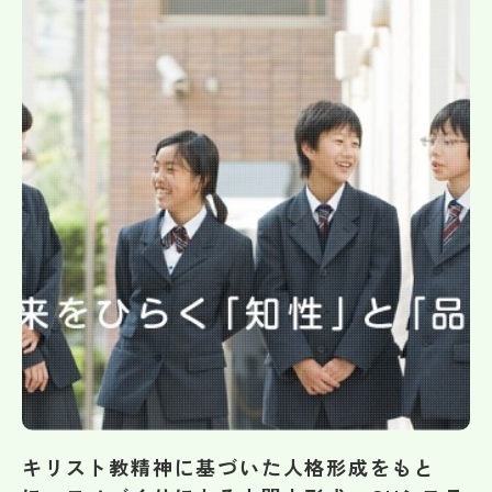
帰国生受験情報
説明会・イベント情報
よみもの
学校からのお知らせ
学校HP最新情報
特集
NettyLandかわら版
キリスト教精神に基づいた人格形成をもと