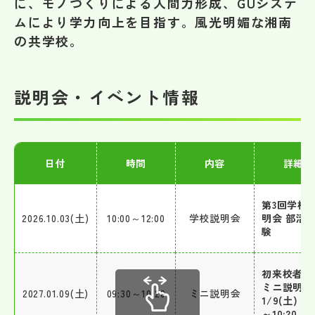
に、モノづくりによる人間力形成、GUシステ
その他
ムにより学力向上を目指す。風光明媚な湘南
の共学校。
お問い合わせ
個人情報保護方針
説明会・イベント情報
サイトマップ
日付
時間
内容
詳細
運営会社
第3回学校
2026.10.03(土)
10:00～12:00
学校説明会
明会 部活
験
初来校者対
ミニ説明会
2027.01.09(土)
09:30～10:20
ミニ説明会
1/9(土) 9:
～10:20