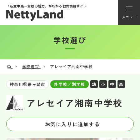
「私立中高一貫校の魅力」が
わかる教育情報サイト
メニュー
学校選び
アカウント登録
Myページ
学校選び
アレセイア湘南中学校
メニュー
幼
小
中
高
神奈川県茅ヶ崎市
共学校／別学校
学校選び
アレセイア湘南中学校
学校動画
お気に入りに追加する
私学探検隊