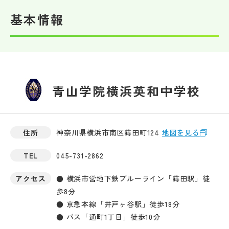
基本情報
帰国生受験情報
説明会・イベント情報
よみもの
青山学院横浜英和中学校
学校からのお知らせ
住所
神奈川県横浜市南区蒔田町124
地図を見る
学校HP最新情報
TEL
045-731-2862
特集
アクセス
● 横浜市営地下鉄ブルーライン「蒔田駅」徒
歩8分
● 京急本線「井戸ヶ谷駅」徒歩18分
NettyLandかわら版
● バス「通町1丁目」徒歩10分