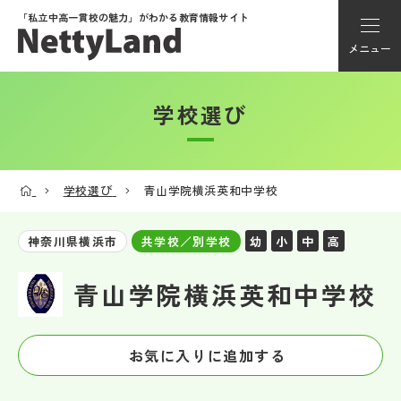
「私立中高一貫校の魅力」が
わかる教育情報サイト
メニュー
学校選び
アカウント登録
Myページ
学校選び
青山学院横浜英和中学校
メニュー
幼
小
中
高
神奈川県横浜市
共学校／別学校
学校選び
青山学院横浜英和中学校
学校動画
お気に入りに追加する
私学探検隊