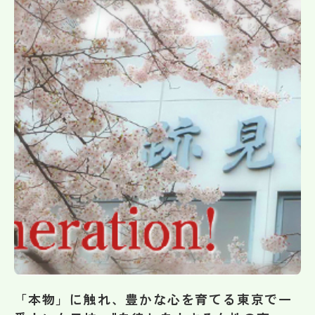
帰国生受験情報
説明会・イベント情報
よみもの
学校からのお知らせ
学校HP最新情報
特集
NettyLandかわら版
「本物」に触れ、豊かな心を育てる東京で一