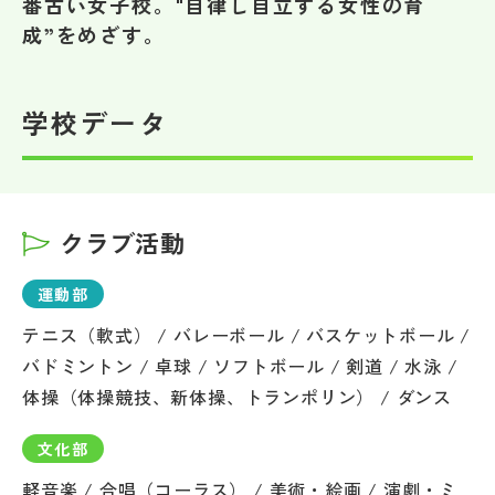
番古い女子校。"自律し自立する女性の育
その他
成”をめざす。
お問い合わせ
学校データ
個人情報保護方針
サイトマップ
クラブ活動
運営会社
運動部
テニス（軟式） / バレーボール / バスケットボール /
バドミントン / 卓球 / ソフトボール / 剣道 / 水泳 /
体操（体操競技、新体操、トランポリン） / ダンス
文化部
軽音楽 / 合唱（コーラス） / 美術・絵画 / 演劇・ミ