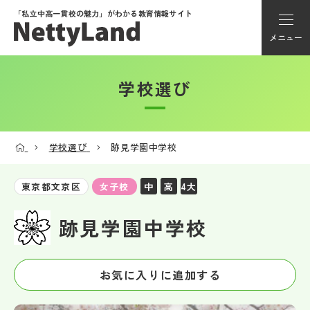
「私立中高一貫校の魅力」が
わかる教育情報サイト
メニュー
学校選び
アカウント登録
Myページ
学校選び
跡見学園中学校
メニュー
中
高
4大
東京都文京区
女子校
学校選び
跡見学園中学校
学校動画
お気に入りに追加する
私学探検隊