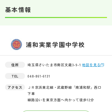
基本情報
帰国生受験情報
説明会・イベント情報
よみもの
浦和実業学園中学校
学校からのお知らせ
住所
埼玉県さいたま市南区文蔵3-9-1
地図を見る
学校HP最新情報
TEL
048-861-6131
特集
アクセス
ＪＲ京浜東北線・武蔵野線「南浦和駅」西口
下車
線路沿いを東京方面へ向かって徒歩12分
NettyLandかわら版