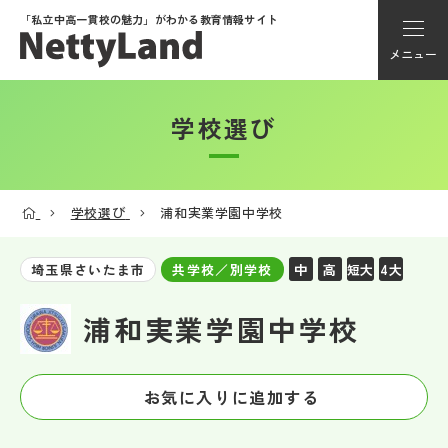
「私立中高一貫校の魅力」が
わかる教育情報サイト
メニュー
学校選び
アカウント登録
Myページ
学校選び
浦和実業学園中学校
メニュー
中
高
短大
4大
埼玉県さいたま市
共学校／別学校
学校選び
浦和実業学園中学校
学校動画
お気に入りに追加する
私学探検隊