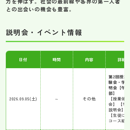
力を伸ばす。社会の最前線や各界の第一人者
その他
との出会いの機会も豊富。
お問い合わせ
説明会・イベント情報
個人情報保護方針
サイトマップ
日付
時間
内容
詳細
運営会社
第2回授業
験会・学
明会【午
部】
2026.09.05(土)
～
その他
【授業体験
会】 【学
説明会】
【生徒に
コース紹