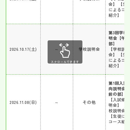
会】 【生
によるコ
紹介】
第3回学校
明会【午
部】
2026.10.17(土)
～
学校説明会
【学校説明
会】 【生
によるコ
スクロールできます
紹介】
第1回入試
向説明会
前の部】
【入試傾
2026.11.08(日)
～
その他
明会】 【
校説明会】
【生徒に
コース紹