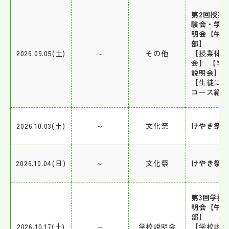
第2回授業
験会・学
明会【午
部】
2026.09.05(土)
～
その他
【授業体験
会】 【学
説明会】
【生徒に
コース紹
2026.10.03(土)
～
文化祭
けやき祭
2026.10.04(日)
～
文化祭
けやき祭
第3回学校
明会【午
部】
2026.10.17(土)
～
学校説明会
【学校説明