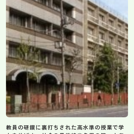
帰国生受験情報
説明会・イベント情報
よみもの
学校からのお知らせ
学校HP最新情報
特集
NettyLandかわら版
教員の研鑚に裏打ちされた高水準の授業で学