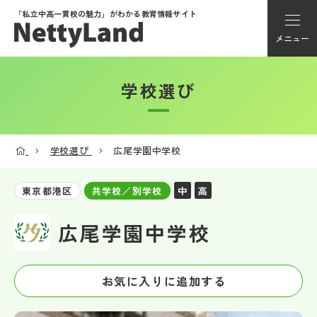
「私立中高一貫校の魅力」が
わかる教育情報サイト
メニュー
学校選び
アカウント登録
Myページ
学校選び
広尾学園中学校
メニュー
中
高
東京都港区
共学校／別学校
学校選び
広尾学園中学校
学校動画
お気に入りに追加する
私学探検隊