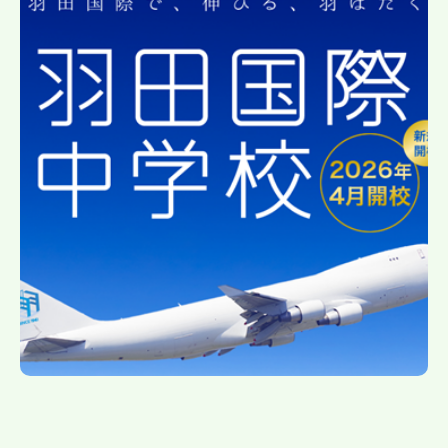
帰国生受験情報
説明会・イベント情報
よみもの
学校からのお知らせ
学校HP最新情報
特集
NettyLandかわら版