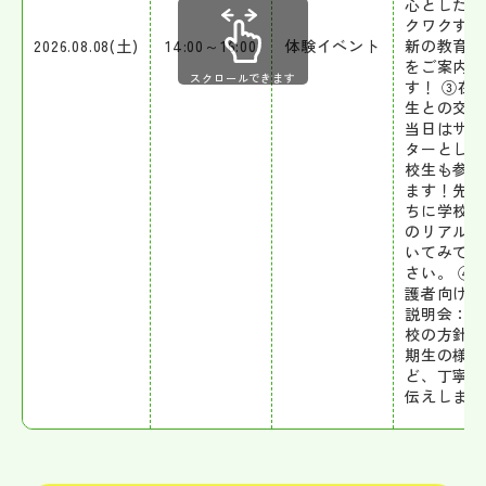
心とした、
クワクする
2026.08.08(土)
14:00～16:00
体験イベント
新の教育環
をご案内し
スクロールできます
す！ ③在
生との交流
当日はサポ
ターとして
校生も参加
ます！先輩
ちに学校生
のリアルを
いてみてく
さい。 ④
護者向けミ
説明会： 
校の方針や
期生の様子
ど、丁寧に
伝えします