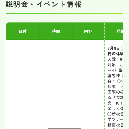
説明会・イベント情報
その他
お問い合わせ
日付
時間
内容
詳細
個人情報保護方針
8月8日(土)
夏の体験会
サイトマップ
人数：80組
対象：小学
～4年生・
運営会社
護者様 内
容： ➀体
授業： 羽
国際の柱で
る「英語・
究・ICT」
楽しく体感
②新校舎の
学ツアー：
新南校舎を