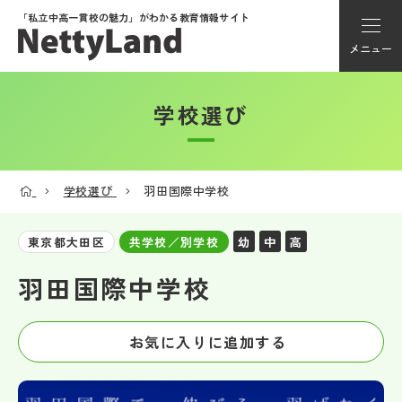
「私立中高一貫校の魅力」が
わかる教育情報サイト
メニュー
学校選び
アカウント登録
Myページ
学校選び
羽田国際中学校
メニュー
幼
中
高
東京都大田区
共学校／別学校
学校選び
羽田国際中学校
学校動画
お気に入りに追加する
私学探検隊