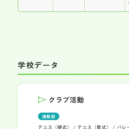
学校データ
クラブ活動
運動部
テニス（硬式） / テニス（軟式） / バレ