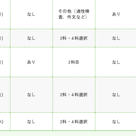
その他（適性検
日)
なし
あり
査、作文など）
月)
なし
2科・4科選択
なし
月)
あり
2科目
なし
火)
なし
2科・4科選択
なし
木)
なし
2科・4科選択
なし