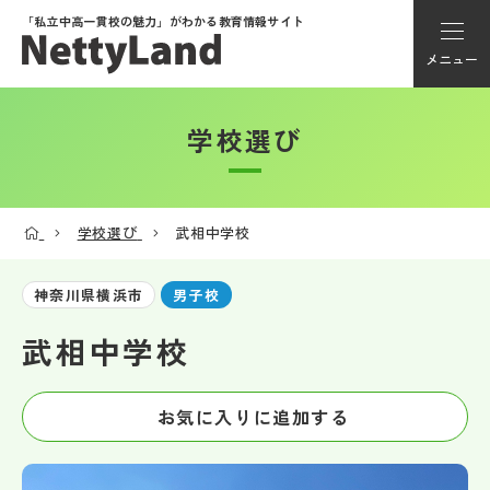
「私立中高一貫校の魅力」が
わかる教育情報サイト
メニュー
学校選び
アカウント登録
Myページ
学校選び
武相中学校
メニュー
神奈川県横浜市
男子校
学校選び
武相中学校
学校動画
お気に入りに追加する
私学探検隊