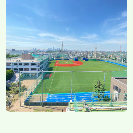
帰国生受験情報
説明会・イベント情報
よみもの
学校からのお知らせ
学校HP最新情報
特集
NettyLandかわら版