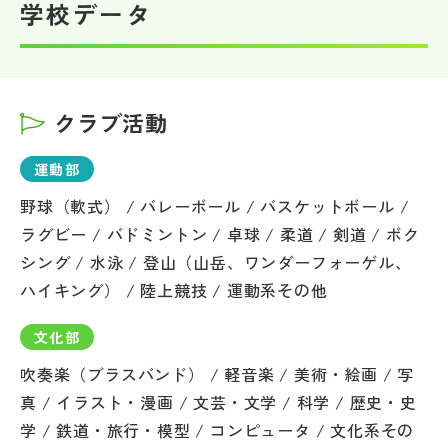
学校データ
その他
お問い合わせ
クラブ活動
個人情報保護方針
運動部
サイトマップ
野球（軟式） / バレーボール / バスケットボール /
ラグビー / バドミントン / 卓球 / 柔道 / 剣道 / ボク
シング / 水泳 / 登山（山岳、ワンダーフォーゲル、
運営会社
ハイキング） / 陸上競技 / 運動系その他
文化部
吹奏楽（ブラスバンド） / 軽音楽 / 美術・絵画 / 写
真 / イラスト・漫画 / 文芸・文学 / 科学 / 歴史・史
学 / 鉄道・旅行・模型 / コンピュータ / 文化系その