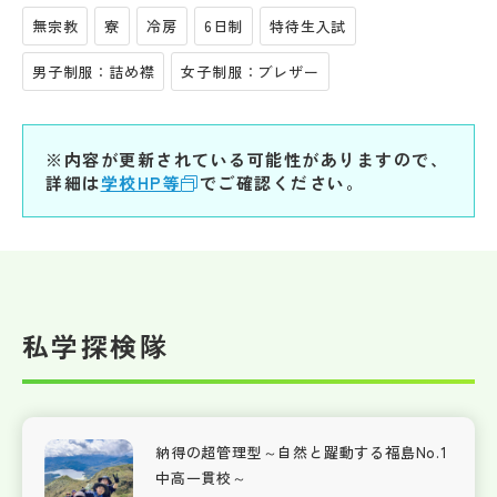
無宗教
寮
冷房
6日制
特待生入試
男子制服：詰め襟
女子制服：ブレザー
※内容が更新されている可能性がありますので、
詳細は
学校HP等
でご確認ください。
私学探検隊
納得の超管理型～自然と躍動する福島No.1
中高一貫校～