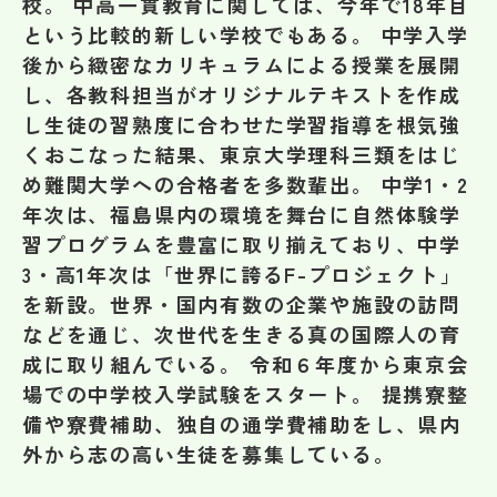
校。 中高一貫教育に関しては、今年で18年目
その他
という比較的新しい学校でもある。 中学入学
後から緻密なカリキュラムによる授業を展開
お問い合わせ
し、各教科担当がオリジナルテキストを作成
し生徒の習熟度に合わせた学習指導を根気強
個人情報保護方針
くおこなった結果、東京大学理科三類をはじ
め難関大学への合格者を多数輩出。 中学1・2
年次は、福島県内の環境を舞台に自然体験学
サイトマップ
習プログラムを豊富に取り揃えており、中学
3・高1年次は「世界に誇るF-プロジェクト」
運営会社
を新設。世界・国内有数の企業や施設の訪問
などを通じ、次世代を生きる真の国際人の育
成に取り組んでいる。 令和６年度から東京会
場での中学校入学試験をスタート。 提携寮整
備や寮費補助、独自の通学費補助をし、県内
外から志の高い生徒を募集している。