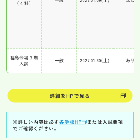
一般
2027.01.09(土)
なし
（４科）
福島会場３期
一般
2027.01.30(土)
あり
入試
詳細をHPで見る
※詳しい内容は必ず
各学校HP
または入試要項
でご確認ください。