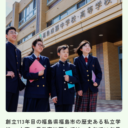
帰国生受験情報
説明会・イベント情報
よみもの
学校からのお知らせ
学校HP最新情報
特集
NettyLandかわら版
創立113年目の福島県福島市の歴史ある私立学