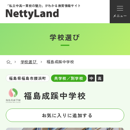
「私立中高一貫校の魅力」が
わかる教育情報サイト
メニュー
学校選び
アカウント登録
Myページ
学校選び
福島成蹊中学校
メニュー
中
高
福島県福島市腰浜町
共学校／別学校
学校選び
福島成蹊中学校
学校動画
お気に入りに追加する
私学探検隊