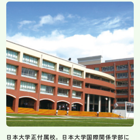
帰国生受験情報
説明会・イベント情報
よみもの
学校からのお知らせ
学校HP最新情報
特集
NettyLandかわら版
日本大学正付属校。日本大学国際関係学部に