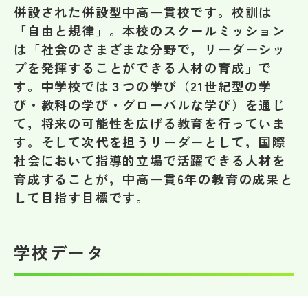
その他
併設された併設型中高一貫校です。校訓は
「自由と規律」。本校のスクールミッション
お問い合わせ
は「社会のさまざまな分野で，リーダーシッ
プを発揮することができる人材の育成」で
す。中学校では３つの学び（21世紀型の学
個人情報保護方針
び・教科の学び・グローバルな学び）を通じ
て，将来の可能性を広げる教育を行っていま
サイトマップ
す。そして次代を担うリーダーとして，国際
社会において指導的立場で活躍できる人材を
育成することが，中高一貫6年の教育の成果と
運営会社
して目指す目標です。
学校データ