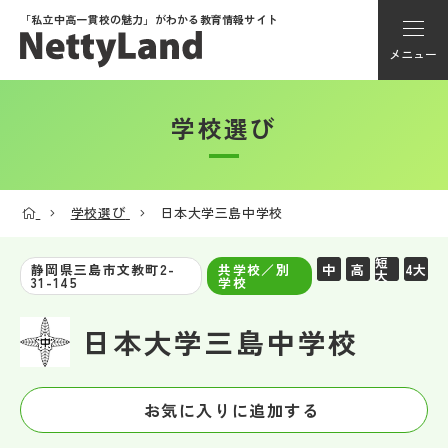
「私立中高一貫校の魅力」が
わかる教育情報サイト
メニュー
学校選び
アカウント登録
Myページ
学校選び
日本大学三島中学校
メニュー
短
中
高
4大
静岡県三島市文教町2-
共学校／別
大
31-145
学校
学校選び
日本大学三島中学校
学校動画
お気に入りに追加する
私学探検隊