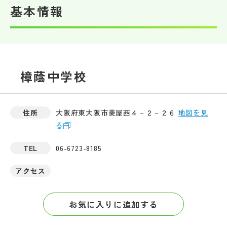
基本情報
帰国生受験情報
説明会・イベント情報
樟蔭中学校
よみもの
学校からのお知らせ
住所
大阪府東大阪市菱屋西４－２－２６
地図を見
る
学校HP最新情報
TEL
06-6723-8185
アクセス
特集
お気に入りに追加する
NettyLandかわら版