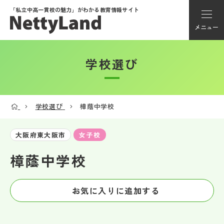
「私立中高一貫校の魅力」が
わかる教育情報サイト
メニュー
学校選び
アカウント登録
Myページ
学校選び
樟蔭中学校
メニュー
大阪府東大阪市
女子校
学校選び
樟蔭中学校
学校動画
お気に入りに追加する
私学探検隊