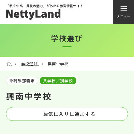
「私立中高一貫校の魅力」が
わかる教育情報サイト
メニュー
学校選び
アカウント登録
Myページ
学校選び
興南中学校
メニュー
沖縄県那覇市
共学校／別学校
学校選び
興南中学校
学校動画
お気に入りに追加する
私学探検隊