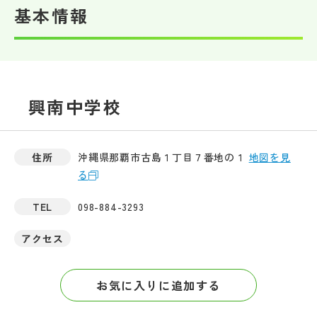
基本情報
帰国生受験情報
説明会・イベント情報
興南中学校
よみもの
学校からのお知らせ
住所
沖縄県那覇市古島１丁目７番地の１
地図を見
る
学校HP最新情報
TEL
098-884-3293
アクセス
特集
お気に入りに追加する
NettyLandかわら版