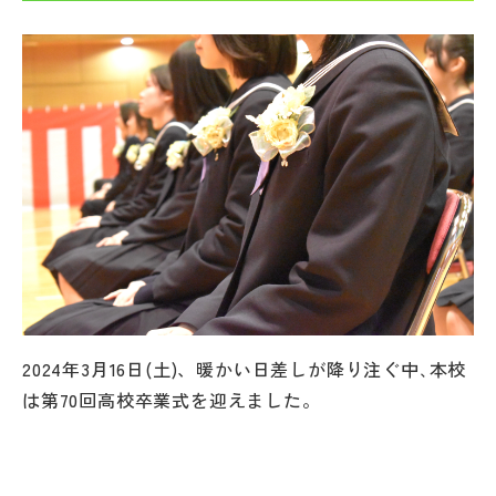
帰国生受験情報
説明会・イベント情報
よみもの
学校からのお知らせ
学校HP最新情報
2024年3月16日(土)、暖かい日差しが降り注ぐ中､本校
特集
は第70回高校卒業式を迎えました。
NettyLandかわら版