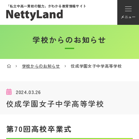
「私立中高一貫校の魅力」が
わかる教育情報サイト
メニュー
学校からのお知らせ
アカウント登録
Myページ
学校からのお知らせ
佼成学園女子中学高等学校
メニュー
学校選び
2024.03.26
佼成学園女子中学高等学校
学校動画
第70回高校卒業式
私学探検隊