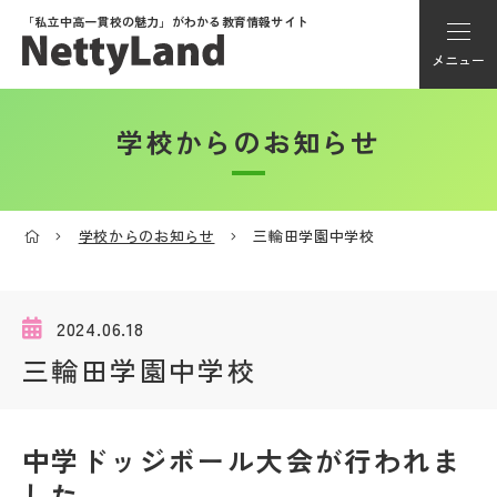
「私立中高一貫校の魅力」が
わかる教育情報サイト
メニュー
学校からのお知らせ
アカウント登録
Myページ
学校からのお知らせ
三輪田学園中学校
メニュー
学校選び
2024.06.18
三輪田学園中学校
学校動画
中学ドッジボール大会が行われま
私学探検隊
した