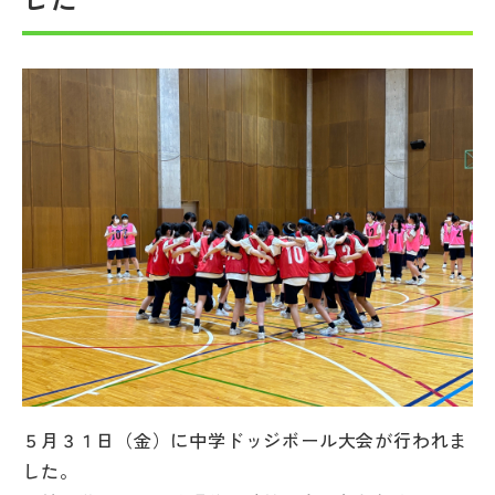
帰国生受験情報
説明会・イベント情報
よみもの
学校からのお知らせ
学校HP最新情報
特集
５月３１日（金）に中学ドッジボール大会が行われま
NettyLandかわら版
した。