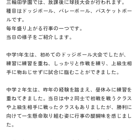
三輪田学園では、放課後に球技大会が行われます。
その他
種目はドッジボール、バレーボール、バスケットボー
ルです。
お問い合わせ
毎年盛り上がる行事の一つです。
当日の様子をご紹介します。
個人情報保護方針
中学1年生は、初めてのドッジボール大会でしたが、
サイトマップ
練習に練習を重ね、しっかりと作戦を練り、上級生相
手に物おじせずに試合に臨むことができました。
運営会社
中学２年生は、昨年の経験を踏まえ、昼休みに練習を
重ねてきました。当日は中２同士で初戦を戦うクラス
や上級生相手に戦ったクラスもありましたが、勝利に
向けて一生懸命取り組む姿に行事の醍醐味を感じまし
た。