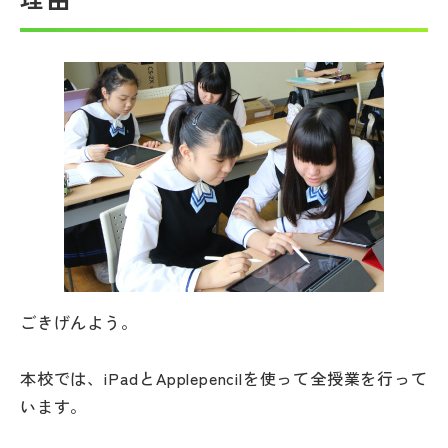
帰国生受験情報
説明会・イベント情報
よみもの
学校からのお知らせ
学校HP最新情報
ごきげんよう。
特集
本校では、iPadとApplepencilを使って全授業を行って
います。
NettyLandかわら版