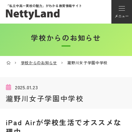
「私立中高一貫校の魅力」が
わかる教育情報サイト
メニュー
学校からのお知らせ
アカウント登録
Myページ
学校からのお知らせ
瀧野川女子学園中学校
メニュー
学校選び
2025.01.23
瀧野川女子学園中学校
学校動画
iPad Airが学校生活でオススメな
私学探検隊
理由