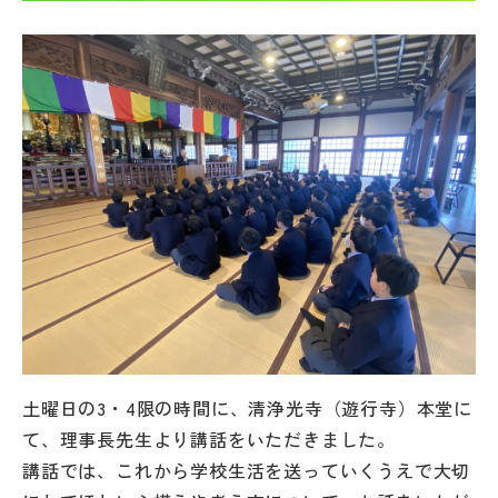
帰国生受験情報
説明会・イベント情報
よみもの
学校からのお知らせ
学校HP最新情報
特集
土曜日の3・4限の時間に、清浄光寺（遊行寺）本堂に
て、理事長先生より講話をいただきました。
NettyLandかわら版
講話では、これから学校生活を送っていくうえで大切