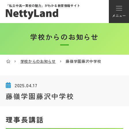
「私立中高一貫校の魅力」が
わかる教育情報サイト
メニュー
学校からのお知らせ
アカウント登録
Myページ
学校からのお知らせ
藤嶺学園藤沢中学校
メニュー
学校選び
2025.04.17
藤嶺学園藤沢中学校
学校動画
理事長講話
私学探検隊