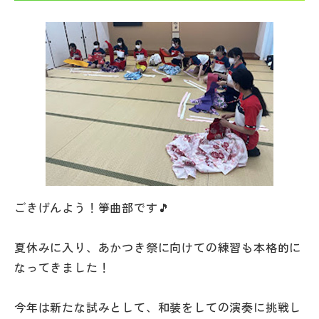
帰国生受験情報
説明会・イベント情報
よみもの
学校からのお知らせ
学校HP最新情報
ごきげんよう！箏曲部です🎵
特集
夏休みに入り、あかつき祭に向けての練習も本格的に
なってきました！
NettyLandかわら版
今年は新たな試みとして、和装をしての演奏に挑戦し