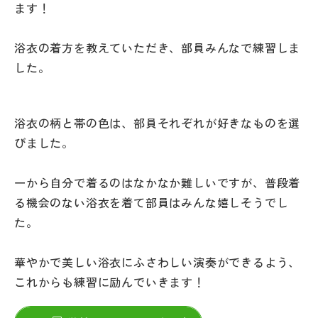
ます！
その他
お問い合わせ
浴衣の着方を教えていただき、部員みんなで練習しま
した。
個人情報保護方針
浴衣の柄と帯の色は、部員それぞれが好きなものを選
サイトマップ
びました。
一から自分で着るのはなかなか難しいですが、普段着
運営会社
る機会のない浴衣を着て部員はみんな嬉しそうでし
た。
華やかで美しい浴衣にふさわしい演奏ができるよう、
これからも練習に励んでいきます！