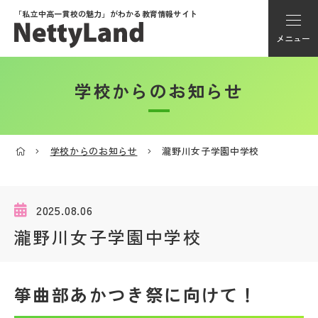
「私立中高一貫校の魅力」が
わかる教育情報サイト
メニュー
学校からのお知らせ
アカウント登録
Myページ
学校からのお知らせ
瀧野川女子学園中学校
メニュー
学校選び
2025.08.06
瀧野川女子学園中学校
学校動画
箏曲部あかつき祭に向けて！
私学探検隊