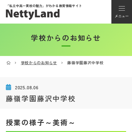
「私立中高一貫校の魅力」が
わかる教育情報サイト
メニュー
学校からのお知らせ
アカウント登録
Myページ
学校からのお知らせ
藤嶺学園藤沢中学校
メニュー
学校選び
2025.08.06
藤嶺学園藤沢中学校
学校動画
授業の様子～美術～
私学探検隊