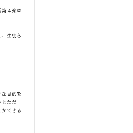
番第４楽章
れ、生徒ら
きな目的を
いとただ
とができる