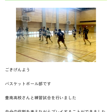
帰国生受験情報
説明会・イベント情報
よみもの
学校からのお知らせ
学校HP最新情報
ごきげんよう
バスケットボール部です
特集
豊南高校さんと練習試合を行いました
NettyLandかわら版
自分の役割を考えながらプレイすることができました