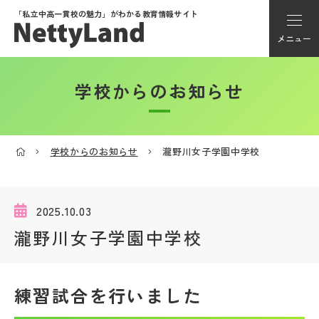
「私立中高一貫校の魅力」が
わかる教育情報サイト
メニュー
学校からのお知らせ
アカウント登録
Myページ
学校からのお知らせ
瀧野川女子学園中学校
メニュー
学校選び
2025.10.03
瀧野川女子学園中学校
学校動画
練習試合を行いました
私学探検隊