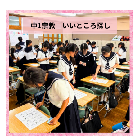
帰国生受験情報
説明会・イベント情報
よみもの
学校からのお知らせ
学校HP最新情報
特集
NettyLandかわら版