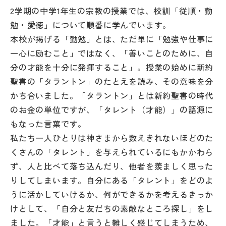
その他
2学期の中学1年生の宗教の授業では、校訓「従順・勤
勉・愛徳」について順番に学んでいます。
お問い合わせ
本校が掲げる「勤勉」とは、ただ単に「勉強や仕事に
一心に励むこと」ではなく、「善いことのために、自
個人情報保護方針
分の才能を十分に発揮すること」。授業の始めに新約
聖書の「タラントン」のたとえを読み、その意味を分
かち合いました。「タラントン」とは新約聖書の時代
サイトマップ
のお金の単位ですが、「タレント（才能）」の語源に
もなった言葉です。
運営会社
私たち一人ひとりは神さまから数えきれないほどのた
くさんの「タレント」を与えられているにもかかわら
ず、人と比べて落ち込んだり、他者を羨ましく思った
りしてしまいます。自分にある「タレント」をどのよ
うに活かしていけるか、何ができるかを考えるきっか
けとして、「自分と友だちの素敵なところ探し」をし
ました。「才能」と言うと難しく感じてしまうため、