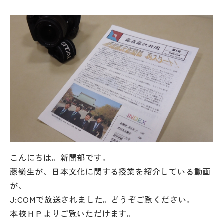
帰国生受験情報
説明会・イベント情報
よみもの
学校からのお知らせ
学校HP最新情報
こんにちは。新聞部です。
特集
藤嶺生が、日本文化に関する授業を紹介している動画
が、
J:COMで放送されました。どうぞご覧ください。
NettyLandかわら版
本校ＨＰよりご覧いただけます。