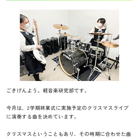
帰国生受験情報
説明会・イベント情報
よみもの
学校からのお知らせ
学校HP最新情報
ごきげんよう。軽音楽研究部です。
特集
今月は、2学期終業式に実施予定のクリスマスライブ
に演奏する曲を決めています。
NettyLandかわら版
クリスマスということもあり、その時期に合わせた曲