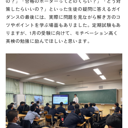
の？」「合格のボーダーってどのくらい？」「どう対
その他
策したらいいの？」といった生徒の疑問に答えるガイ
ダンスの最後には、実際に問題を見ながら解き方のコ
お問い合わせ
ツやポイントを学ぶ場面もありました。定期試験もあ
りますが、1月の受験に向けて、モチベーション高く
個人情報保護方針
英検の勉強に励んでほしいと思います。
サイトマップ
運営会社