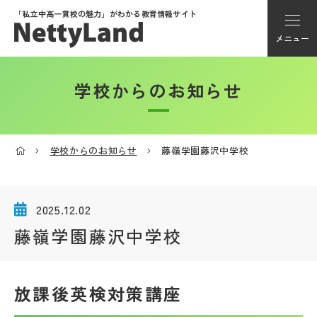
「私立中高一貫校の魅力」が
わかる教育情報サイト
メニュー
学校からのお知らせ
アカウント登録
Myページ
学校からのお知らせ
藤嶺学園藤沢中学校
メニュー
学校選び
2025.12.02
藤嶺学園藤沢中学校
学校動画
放課後英検対策講座
私学探検隊