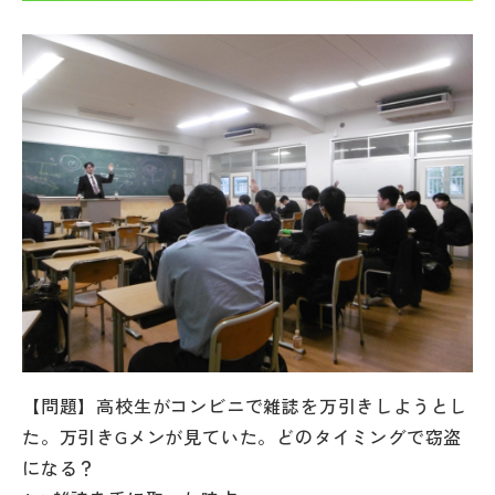
帰国生受験情報
説明会・イベント情報
よみもの
学校からのお知らせ
学校HP最新情報
特集
【問題】高校生がコンビニで雑誌を万引きしようとし
た。万引きGメンが見ていた。どのタイミングで窃盗
NettyLandかわら版
になる？