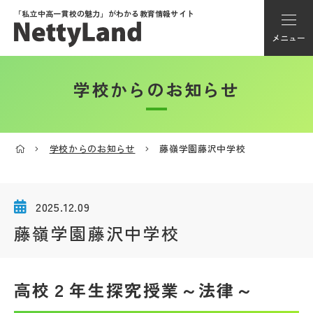
「私立中高一貫校の魅力」が
わかる教育情報サイト
メニュー
学校からのお知らせ
アカウント登録
Myページ
学校からのお知らせ
藤嶺学園藤沢中学校
メニュー
学校選び
2025.12.09
藤嶺学園藤沢中学校
学校動画
高校２年生探究授業～法律～
私学探検隊