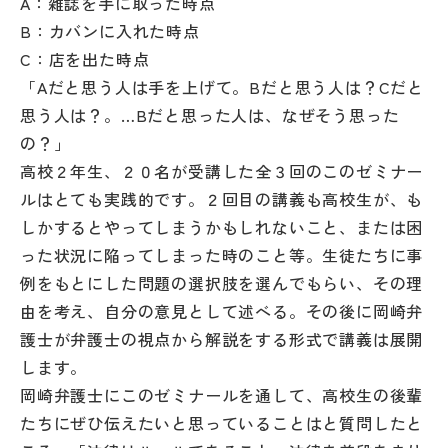
A：雑誌を手に取った時点
その他
B：カバンに入れた時点
C：店を出た時点
お問い合わせ
「Aだと思う人は手を上げて。Bだと思う人は？Cだと
思う人は？。…Bだと思った人は、なぜそう思った
個人情報保護方針
の？」
高校２年生、２０名が受講した全３回のこのゼミナー
サイトマップ
ルはとても実践的です。２回目の講義も高校生が、も
しかするとやってしまうかもしれないこと、または困
った状況に陥ってしまった時のこと等。生徒たちに事
運営会社
例をもとにした問題の選択肢を選んでもらい、その理
由を考え、自分の意見として述べる。その後に岡崎弁
護士が弁護士の視点から解説をする形式で講義は展開
します。
岡崎弁護士にこのゼミナールを通して、高校生の後輩
たちにぜひ伝えたいと思っていることはと質問したと