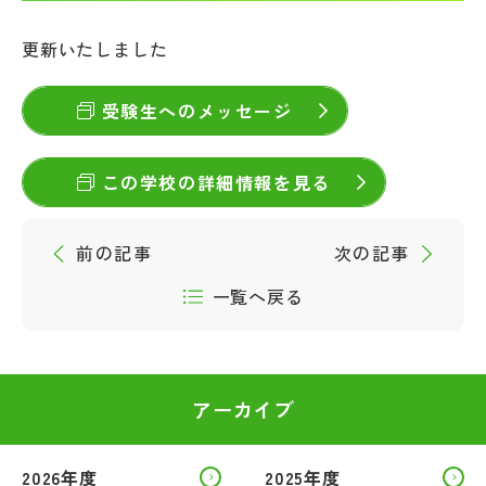
帰国生受験情報
更新いたしました
受験生へのメッセージ
説明会・イベント情報
よみもの
この学校の詳細情報を見る
学校からのお知らせ
前の記事
次の記事
一覧へ戻る
学校HP最新情報
特集
アーカイブ
NettyLandかわら版
2026年度
2025年度