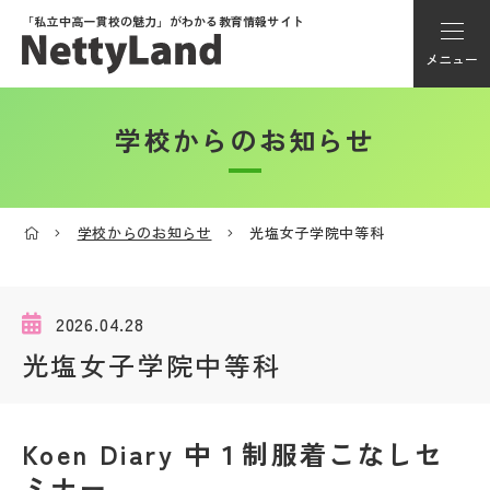
「私立中高一貫校の魅力」が
わかる教育情報サイト
メニュー
学校からのお知らせ
アカウント登録
Myページ
学校からのお知らせ
光塩女子学院中等科
メニュー
学校選び
2026.04.28
光塩女子学院中等科
学校動画
Koen Diary 中１制服着こなしセ
私学探検隊
ミナー