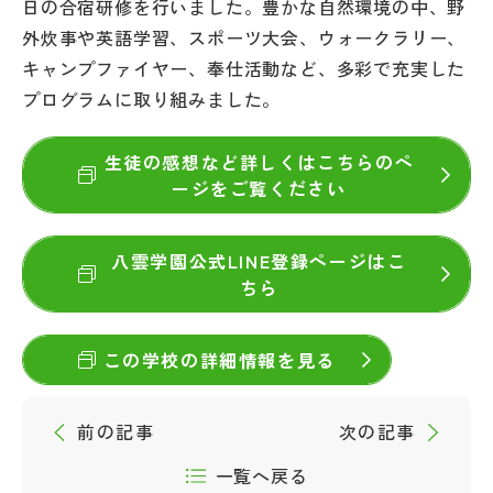
日の合宿研修を行いました。豊かな自然環境の中、野
その他
外炊事や英語学習、スポーツ大会、ウォークラリー、
キャンプファイヤー、奉仕活動など、多彩で充実した
お問い合わせ
プログラムに取り組みました。
個人情報保護方針
生徒の感想など詳しくはこちらのペ
ージをご覧ください
サイトマップ
八雲学園公式LINE登録ページはこ
ちら
運営会社
この学校の詳細情報を見る
前の記事
次の記事
一覧へ戻る