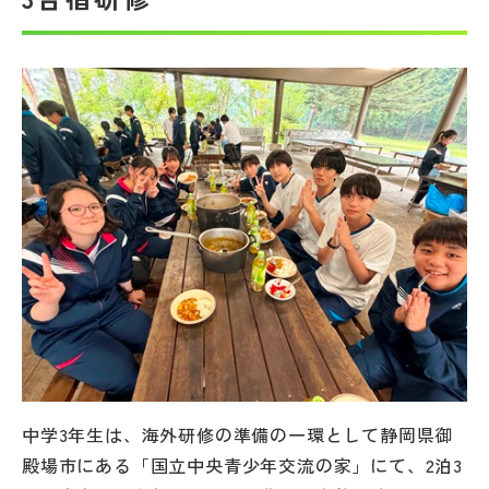
帰国生受験情報
説明会・イベント情報
よみもの
学校からのお知らせ
学校HP最新情報
特集
中学3年生は、海外研修の準備の一環として静岡県御
NettyLandかわら版
殿場市にある「国立中央青少年交流の家」にて、2泊3