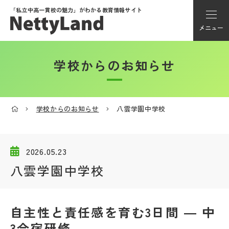
「私立中高一貫校の魅力」が
わかる教育情報サイト
メニュー
学校からのお知らせ
アカウント登録
Myページ
学校からのお知らせ
八雲学園中学校
メニュー
学校選び
2026.05.23
八雲学園中学校
学校動画
自主性と責任感を育む3日間 ― 中
私学探検隊
3合宿研修