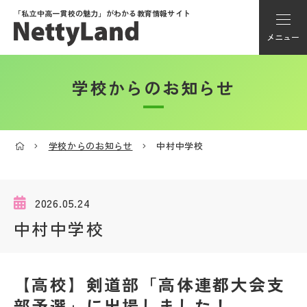
「私立中高一貫校の魅力」が
わかる教育情報サイト
メニュー
学校からのお知らせ
アカウント登録
Myページ
学校からのお知らせ
中村中学校
メニュー
学校選び
2026.05.24
中村中学校
学校動画
【高校】剣道部「高体連都大会支
私学探検隊
部予選」に出場しました！