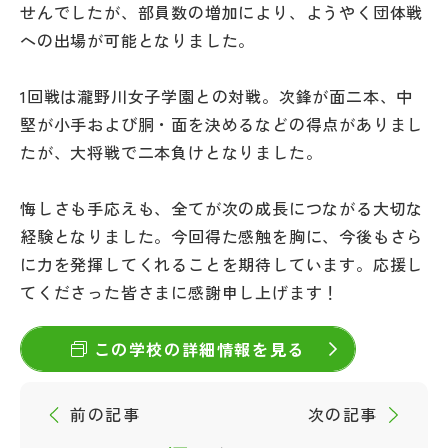
せんでしたが、部員数の増加により、ようやく団体戦
その他
への出場が可能となりました。
お問い合わせ
1回戦は瀧野川女子学園との対戦。次鋒が面二本、中
堅が小手および胴・面を決めるなどの得点がありまし
個人情報保護方針
たが、大将戦で二本負けとなりました。
サイトマップ
悔しさも手応えも、全てが次の成長につながる大切な
経験となりました。今回得た感触を胸に、今後もさら
運営会社
に力を発揮してくれることを期待しています。応援し
てくださった皆さまに感謝申し上げます！
この学校の詳細情報を見る
前の記事
次の記事