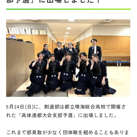
帰国生受験情報
説明会・イベント情報
よみもの
学校からのお知らせ
学校HP最新情報
特集
5月24日(日)に、剣道部は都立晴海総合高校で開催さ
れた「高体連都大会支部予選」に出場しました。
NettyLandかわら版
これまで部員数が少なく団体戦を組めることもありま