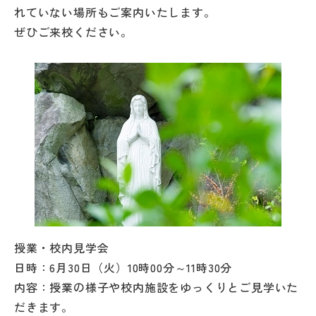
その他
れていない場所もご案内いたします。
ぜひご来校ください。
お問い合わせ
個人情報保護方針
サイトマップ
運営会社
授業・校内見学会
日時：6月30日（火）10時00分～11時30分
内容：授業の様子や校内施設をゆっくりとご見学いた
だきます。