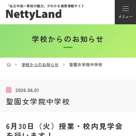
「私立中高一貫校の魅力」が
わかる教育情報サイト
メニュー
学校からのお知らせ
アカウント登録
Myページ
学校からのお知らせ
聖園女学院中学校
メニュー
学校選び
2026.06.01
聖園女学院中学校
学校動画
6月30日（火）授業・校内見学会
私学探検隊
を行います！