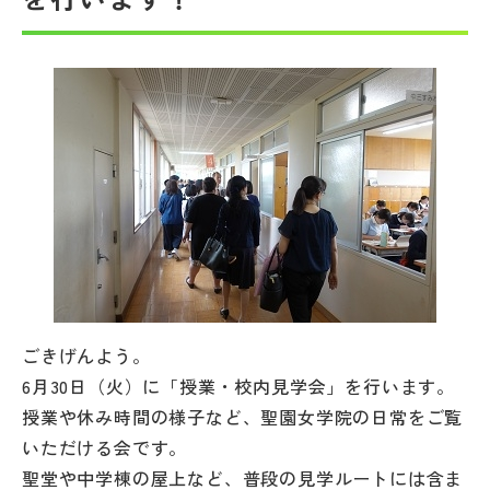
帰国生受験情報
説明会・イベント情報
よみもの
学校からのお知らせ
学校HP最新情報
ごきげんよう。
特集
6月30日（火）に「授業・校内見学会」を行います。
授業や休み時間の様子など、聖園女学院の日常をご覧
いただける会です。
NettyLandかわら版
聖堂や中学棟の屋上など、普段の見学ルートには含ま