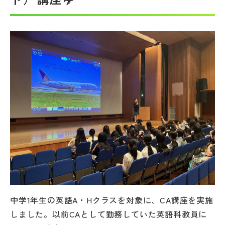
帰国生受験情報
説明会・イベント情報
よみもの
学校からのお知らせ
学校HP最新情報
特集
中学1年生の英語A・Hクラスを対象に、CA講座を実施
NettyLandかわら版
しました。以前CAとして勤務していた英語科教員に