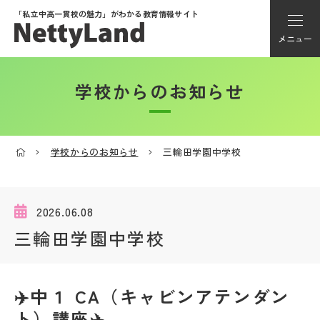
「私立中高一貫校の魅力」が
わかる教育情報サイト
メニュー
学校からのお知らせ
アカウント登録
Myページ
学校からのお知らせ
三輪田学園中学校
メニュー
学校選び
2026.06.08
三輪田学園中学校
学校動画
✈️中１ CA（キャビンアテンダン
私学探検隊
ト）講座✈️