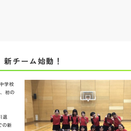
 新チーム始動！
町中学校
来、初の
引退
での新