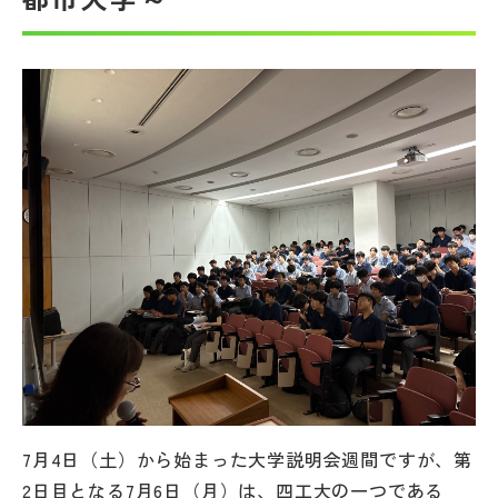
帰国生受験情報
説明会・イベント情報
よみもの
学校からのお知らせ
学校HP最新情報
特集
NettyLandかわら版
7月4日（土）から始まった大学説明会週間ですが、第
2日目となる7月6日（月）は、四工大の一つである