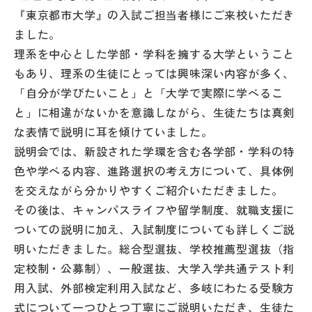
その他
『東京都市大学』の入試ご担当者様にご来校いただき
ました。
お問い合わせ
理系を中心とした学部・学科を擁する大学ということ
もあり、理系の生徒にとっては興味深い内容が多く、
個人情報保護方針
「自分が学びたいこと」と「大学で実際に学べるこ
と」に相違がないかを意識しながら、生徒たちは真剣
な表情で説明に耳を傾けていました。
サイトマップ
説明会では、新設された学環を含む各学部・学科の特
色や学べる内容、進路選択の考え方について、具体例
運営会社
を交えながら分かりやすくご紹介いただきました。
その後は、キャンパスライフや留学制度、就職支援に
ついての説明に加え、入試制度についても詳しくご説
明いただきました。総合型選抜、学校推薦型選抜（指
定校制・公募制）、一般選抜、大学入学共通テスト利
用入試、外部検定利用入試など、多岐にわたる受験方
式について一つひとつ丁寧にご説明いただき、生徒た