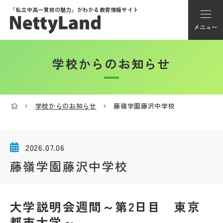
「私立中高一貫校の魅力」が
わかる教育情報サイト
メニュー
学校からのお知らせ
アカウント登録
Myページ
学校からのお知らせ
藤嶺学園藤沢中学校
メニュー
学校選び
2026.07.06
藤嶺学園藤沢中学校
学校動画
大学説明会週間～第2日目 東京
私学探検隊
都市大学～