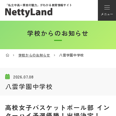
「私立中高一貫校の魅力」が
わかる教育情報サイト
メニュー
学校からのお知らせ
アカウント登録
Myページ
学校からのお知らせ
八雲学園中学校
メニュー
学校選び
2026.07.08
八雲学園中学校
学校動画
高校女子バスケットボール部 イン
私学探検隊
ターハイ予選優勝！出場決定！