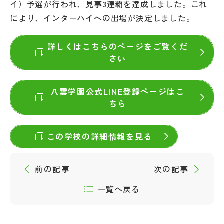
イ）予選が行われ、見事3連覇を達成しました。これ
その他
により、インターハイへの出場が決定しました。
お問い合わせ
詳しくはこちらのページをご覧くだ
さい
個人情報保護方針
八雲学園公式LINE登録ページはこ
サイトマップ
ちら
運営会社
この学校の詳細情報を見る
前の記事
次の記事
一覧へ戻る