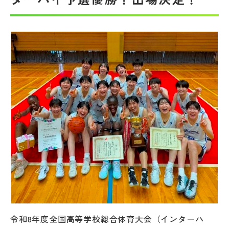
帰国生受験情報
説明会・イベント情報
よみもの
学校からのお知らせ
学校HP最新情報
特集
NettyLandかわら版
令和8年度全国高等学校総合体育大会（インターハ