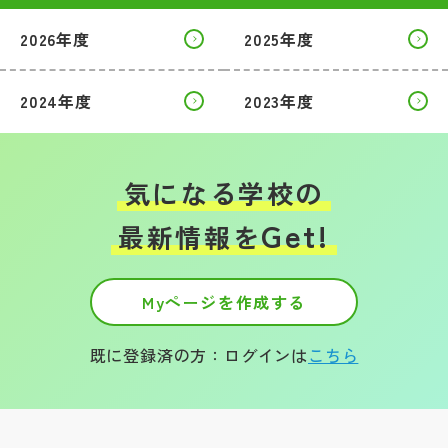
2026年度
2025年度
帰国生受験情報
2024年度
2023年度
説明会・イベント情報
よみもの
気になる学校の
学校からのお知らせ
Get!
最新情報を
学校HP最新情報
Myページを作成する
特集
既に登録済の方：ログインは
こちら
NettyLandかわら版