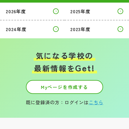
2026年度
2025年度
帰国生受験情報
2024年度
2023年度
説明会・イベント情報
よみもの
気になる学校の
学校からのお知らせ
Get!
最新情報を
学校HP最新情報
Myページを作成する
特集
既に登録済の方：ログインは
こちら
NettyLandかわら版