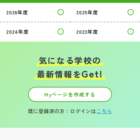
2026年度
2025年度
帰国生受験情報
2024年度
2023年度
説明会・イベント情報
よみもの
気になる学校の
学校からのお知らせ
Get!
最新情報を
学校HP最新情報
Myページを作成する
特集
既に登録済の方：ログインは
こちら
NettyLandかわら版