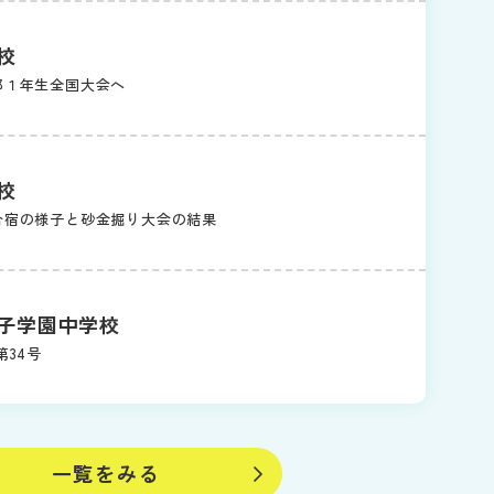
校
部１年生全国大会へ
校
合宿の様子と砂金掘り大会の結果
子学園中学校
第34号
一覧をみる