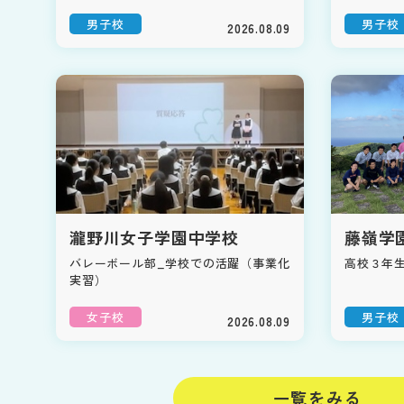
男子校
男子校
2026.08.09
瀧野川女子学園中学校
藤嶺学
バレーボール部_学校での活躍（事業化
高校３年
実習）
女子校
男子校
2026.08.09
一覧をみる