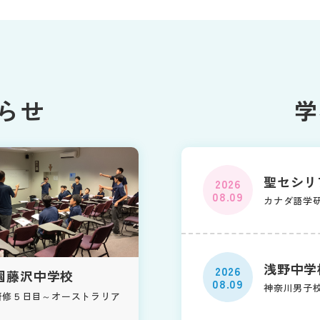
らせ
学
聖セシリ
2026
08.09
カナダ語学
浅野中学
2026
園藤沢中学校
08.09
神奈川男子校
研修５日目～オーストラリア