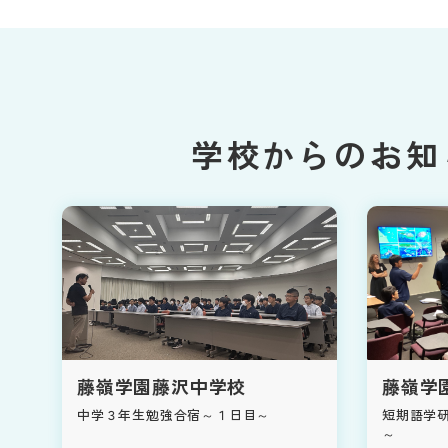
学校からのお知
藤嶺学園藤沢中学校
藤嶺学
中学３年生勉強合宿～１日目～
短期語学
～