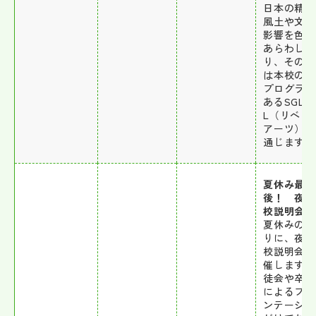
日本の精神
風土や文化
影響を色濃
あらわして
り、その点
は本校の教
プログラム
あるSGLの
L（リベラ
アーツ）に
通じます。
夏休み最
後！ 夜の
校説明会
夏休みの終
りに、夜の
校説明会を
催します。
徒会や卒業
によるプレ
ンテーショ