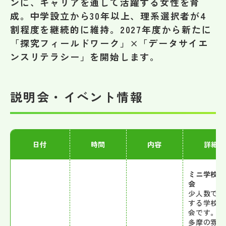
ンに、キャリアを通して活躍する女性を育
その他
成。中学設立から30年以上、理系選択者が4
割程度を継続的に維持。2027年度から新たに
お問い合わせ
「探究フィールドワーク」×「データサイエ
ンスリテラシー」を開始します。
個人情報保護方針
説明会・イベント情報
サイトマップ
運営会社
日付
時間
内容
詳細
ミニ学校説
会
少人数で実
する学校説
会です。大
多摩の雰囲