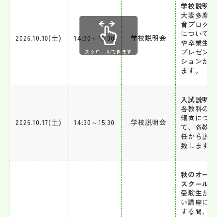
学校説明会
大妻多摩の
育プログラ
について生
2026.10.10(土)
14:30～15:30
学校説明会
や卒業生か
プレゼンテ
スクロールできます
ションがあ
ます。
入試説明会
各教科の出
傾向につい
2026.10.17(土)
14:30～15:30
学校説明会
て、各教科
任から説明
致します。
秋のオープ
スクール
受験生が楽
い講座に参
する間、保