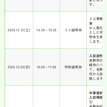
す。
ミニ学校説
会
少人数を対
2026.12.12(土)
14:30～15:30
ミニ説明会
とした学校
明会を実施
します。
入試説明会
各教科の出
傾向につい
2026.12.20(日)
10:00～11:00
学校説明会
て、各教科
任から説明
致します。
本番直前
入試模擬体
②
各教科担当