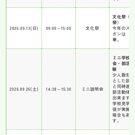
文化祭（欅
祭）
2026.09.13(日)
09:00～15:00
文化祭
今年のスロ
ガンは 彩
華。
ミニ学校説
会・部活動
験
少人数を対
とした説明
と同時進行
2026.09.26(土)
14:38～15:30
ミニ説明会
部活動体験
出来ます。
学校見学は
徒が実施す
場合もあり
す。