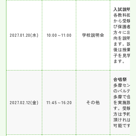
入試説明会
各教科担当
から受験生
び保護者の
方々に出題
2027.01.20(水)
10:00～11:00
学校説明会
向を説明致
ます。説明
後は授業の
子を見学頂
ます。
合唱祭
多摩センタ
のパルテノ
多摩で合唱
2027.02.12(金)
11:45～16:20
その他
を実施致し
す。受験生
方は予約し
頂ければ鑑
可能です。