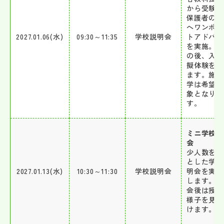
から受験生
保護者の方
へワンポイ
2027.01.06(水)
09:30～11:35
学校説明会
トアドバイ
を実施。 
の後、入試
擬体験を行
ます。施設
学は希望者
象となりま
す。
ミニ学校説
会
少人数を対
とした学校
2027.01.13(水)
10:30～11:30
学校説明会
明会を実施
します。説
会後は授業
様子を見学
けます。