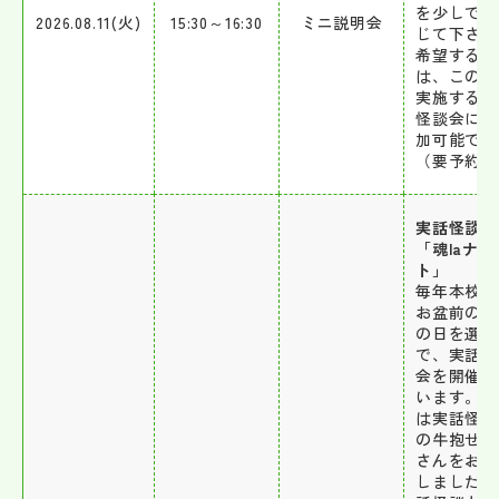
を少しでも
2026.08.11(火)
15:30～16:30
ミニ説明会
じて下さい
希望する方
は、この後
実施する実
怪談会にも
加可能です
（要予約）
実話怪談
「魂laナイ
ト」
毎年本校で
お盆前の仏
の日を選ん
で、実話怪
会を開催し
います。今
は実話怪談
の牛抱せん
さんをお招
しました。