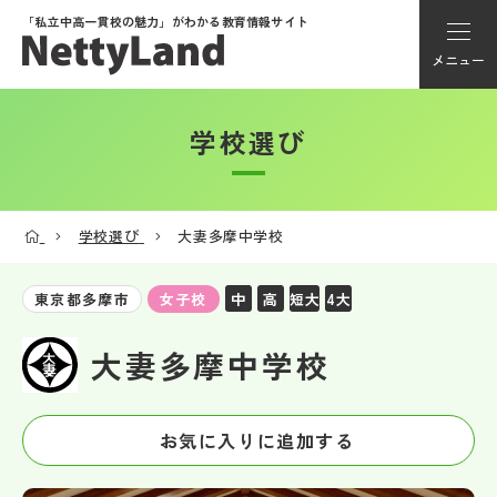
「私立中高一貫校の魅力」が
わかる教育情報サイト
メニュー
学校選び
アカウント登録
Myページ
学校選び
大妻多摩中学校
メニュー
中
高
短大
4大
東京都多摩市
女子校
学校選び
大妻多摩中学校
学校動画
お気に入りに追加する
私学探検隊