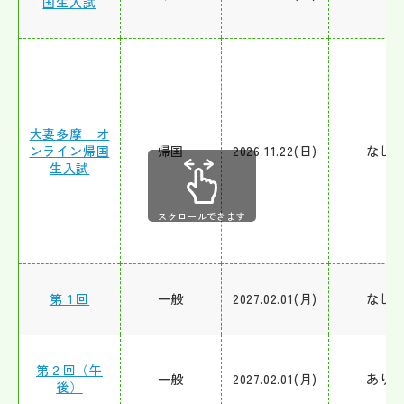
国生入試
大妻多摩 オ
ンライン帰国
帰国
2026.11.22(日)
なし
生入試
スクロールできます
第１回
一般
2027.02.01(月)
なし
第２回（午
一般
2027.02.01(月)
あり
後）