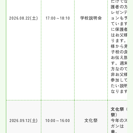
だけでなく
護者の方の
レゼンテー
2026.08.22(土)
17:00～18:10
学校説明会
ョンも予定
ています。
に保護者の
はお父様に
ります。お
様から見た
子校の良さ
お伝え致し
す。週末の
方なので、
非お父様方
参加して頂
たい説明会
なります。
文化祭（欅
祭）
2026.09.12(土)
10:00～16:00
文化祭
今年のスロ
ガンは 彩
華。