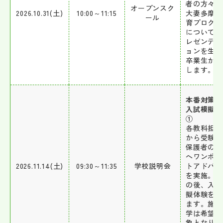
者の方々に
オープンスク
2026.10.31(土)
10:00～11:15
大妻多摩の
ール
育プログラ
についての
レゼンテー
ョンを生徒
卒業生が実
します。
本番対策
入試模擬体
①
各教科担当
から受験生
保護者の方
へワンポイ
2026.11.14(土)
09:30～11:35
学校説明会
トアドバイ
を実施。 
の後、入試
擬体験を行
ます。施設
学は希望者
象となりま