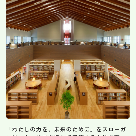
帰国生受験情報
説明会・イベント情報
よみもの
学校からのお知らせ
学校HP最新情報
特集
NettyLandかわら版
「わたしの力を、未来のために」をスローガ