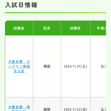
入試日情報
試験名
区分
試験日
午後入
大妻多摩 オ
ンライン帰国
帰国
2026.11.21(土)
なし
生入試
大妻多摩 帰
帰国
2026.11.22(日)
なし