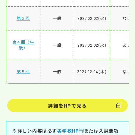
第３回
一般
2027.02.02(火)
なし
第４回（午
一般
2027.02.02(火)
あり
後）
第５回
一般
2027.02.04(木)
なし
詳細をHPで見る
※詳しい内容は必ず
各学校HP
または入試要項