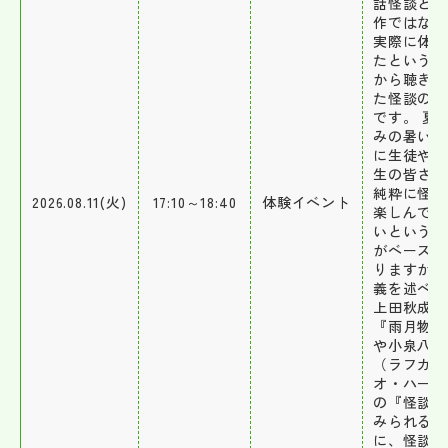
話怪談とは
作ではなく
実際に体験
たという方
から聴き集
た怪談のこ
です。 夏
みの暑い時
に生徒や受
生の皆さん
純粋に怪談
2026.08.11(火)
17:10～18:40
体験イベント
楽しんでほ
いという思
がベースに
りますが、
義を述べれ
上田秋成の
『雨月物語
や小泉八雲
（ラフカデ
オ・ハーン
の『怪談』
みられるよ
に、怪談話