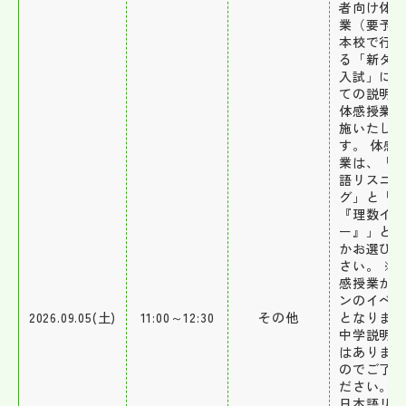
者向け体
業（要予
本校で行
る「新タ
入試」に
ての説明
体感授業
施いたしま
す。 体感
業は、「
語リスニン
グ」と「
『理数イ
ー』」ど
かお選び
さい。 ※
感授業が
ンのイベ
2026.09.05(土)
11:00～12:30
その他
となりま
中学説明
はありま
のでご了
ださい。 
日本語リ