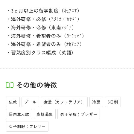
3ヵ月以上の留学制度（ｵｾｱﾆｱ）
海外研修・必修（ｱﾒﾘｶ・ｶﾅﾀﾞ）
海外研修・必修（東南ｱｼﾞｱ）
海外研修・希望者のみ（ﾖｰﾛｯﾊﾟ）
海外研修・希望者のみ（ｵｾｱﾆｱ）
習熟度別クラス編成（英語）
その他の特徴
仏教
プール
食堂（カフェテリア）
冷房
6日制
帰国生入試
高校募集
男子制服：ブレザー
女子制服：ブレザー