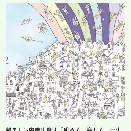
帰国生受験情報
説明会・イベント情報
よみもの
学校からのお知らせ
学校HP最新情報
特集
NettyLandかわら版
望ましい中学生像は『明るく 楽しく 一生