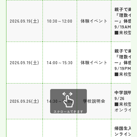
親子で楽
『理数イ
2026.09.19(土)
10:30～12:00
体験イベント
ー』体感
9/19AM
■来校型
親子で楽
『理数イ
2026.09.19(土)
14:00～15:30
体験イベント
ー』体感
9/19PM
■来校型
中学説明会
9/26
2026.09.26(土)
14:30～16:00
学校説明会
■来校型 
オンライ
スクロールできます
帰国生入
ンライン