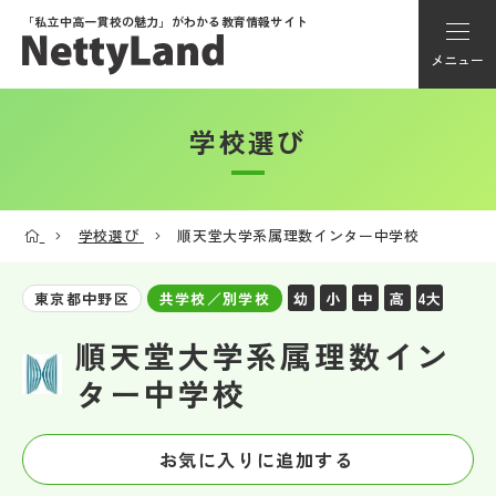
「私立中高一貫校の魅力」が
わかる教育情報サイト
メニュー
学校選び
アカウント登録
Myページ
学校選び
順天堂大学系属理数インター中学校
メニュー
幼
小
中
高
4大
東京都中野区
共学校／別学校
学校選び
順天堂大学系属理数イン
ター中学校
学校動画
お気に入りに追加する
私学探検隊