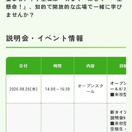
その他
懸命！』、知的で開放的な広場で一緒に学び
ませんか？
お問い合わせ
説明会・イベント情報
個人情報保護方針
サイトマップ
日付
時間
内容
詳細
運営会社
オープン
オープンスク
2026.08.26(水)
14:00～16:30
ール8/26
ール
■来校型
新タイプ
説明会9/5
■来校型 
受験生・