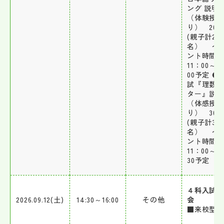
ング 説明
（体験授
り） 20
(親子計20
名） イ
ント時間／
11：00～1
00予定 ●
試『理数
ター』説
（体感授
り） 30
(親子計30
名） イ
ント時間／
11：00～1
30予定
４科入試
2026.09.12(土)
14:30～16:00
その他
会
■来校型